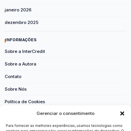
janeiro 2026
dezembro 2025
INFORMAÇÕES
Sobre a InterCredit
Sobre a Autora
Contato
Sobre Nós
Política de Cookies
Gerenciar o consentimento
Política de Privacidade
Para fornecer as melhores experiências, usamos tecnologias como
Termos e Condições
cookies para armazenar e/ou acessar informações do dispositivo. O