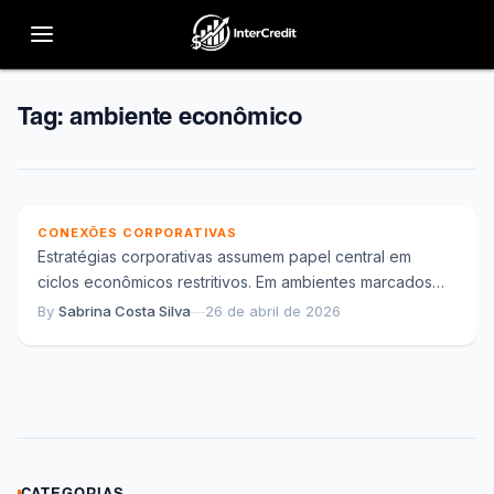
Tag:
ambiente econômico
Estratégias corporativas em ciclos econômicos
restritivos e adaptação empresarial
CONEXÕES CORPORATIVAS
Estratégias corporativas assumem papel central em
ciclos econômicos restritivos. Em ambientes marcados
por crédito mais caro, crescimento moderado e maior
By
Sabrina Costa Silva
—
26 de abril de 2026
incerteza, empresas...