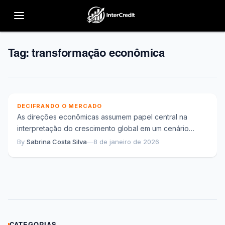
Tag:
transformação econômica
Direções econômicas e os vetores estruturais que
moldam o crescimento global atual
DECIFRANDO O MERCADO
As direções econômicas assumem papel central na
interpretação do crescimento global em um cenário
marcado por transições estruturais, maior complexidade
By
Sabrina Costa Silva
—
8 de janeiro de 2026
e reconfiguração...