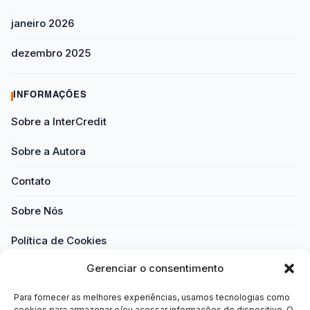
janeiro 2026
dezembro 2025
INFORMAÇÕES
Sobre a InterCredit
Sobre a Autora
Contato
Sobre Nós
Política de Cookies
Gerenciar o consentimento
Política de Privacidade
Para fornecer as melhores experiências, usamos tecnologias como
Termos e Condições
cookies para armazenar e/ou acessar informações do dispositivo. O