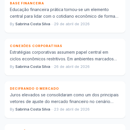
BASE FINANCEIRA
Educação financeira prática tornou-se um elemento
central para lidar com o cotidiano econômico de forma
mais consciente. Em um cenário marcado por...
By
Sabrina Costa Silva
—
29 de abril de 2026
Estratégias corporativas em ciclos econômicos
restritivos e adaptação empresarial
CONEXÕES CORPORATIVAS
Estratégias corporativas assumem papel central em
ciclos econômicos restritivos. Em ambientes marcados
por crédito mais caro, crescimento moderado e maior
By
Sabrina Costa Silva
—
26 de abril de 2026
Juros elevados e reprecificação de ativos: como o
incerteza, empresas...
mercado ajusta expectativas
DECIFRANDO O MERCADO
Juros elevados se consolidaram como um dos principais
vetores de ajuste do mercado financeiro no cenário
atual. À medida que as taxas...
By
Sabrina Costa Silva
—
23 de abril de 2026
Estratégias corporativas em tempos de incerteza:
como empresas ajustam decisões