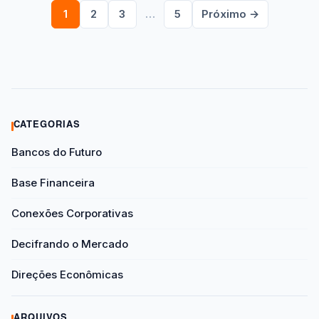
1
2
3
…
5
Próximo →
Paginação
de
posts
CATEGORIAS
Bancos do Futuro
Base Financeira
Conexões Corporativas
Decifrando o Mercado
Direções Econômicas
ARQUIVOS