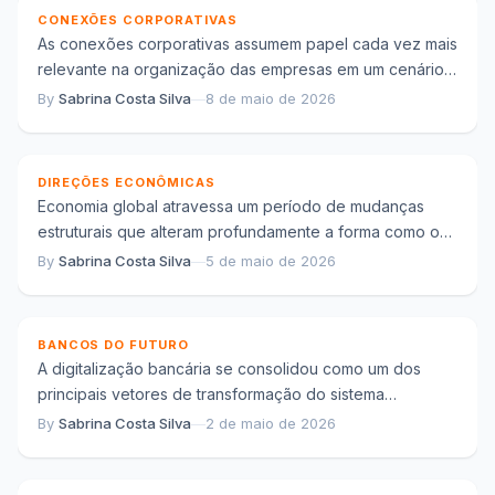
CONEXÕES CORPORATIVAS
As conexões corporativas assumem papel cada vez mais
relevante na organização das empresas em um cenário
econômico marcado por interdependência,
By
Sabrina Costa Silva
—
8 de maio de 2026
Mudanças estruturais na economia global e os
complexidade e...
novos vetores de crescimento
DIREÇÕES ECONÔMICAS
Economia global atravessa um período de mudanças
estruturais que alteram profundamente a forma como o
crescimento econômico se manifesta. Em vez de...
By
Sabrina Costa Silva
—
5 de maio de 2026
A digitalização bancária e a transformação
estrutural dos serviços financeiros
BANCOS DO FUTURO
A digitalização bancária se consolidou como um dos
principais vetores de transformação do sistema
financeiro contemporâneo. À medida que tecnologias
By
Sabrina Costa Silva
—
2 de maio de 2026
Educação financeira prática e tomada de decisão
avançam e...
consciente no dia a dia econômico