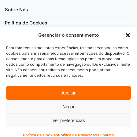
Sobre Nós
Política de Cookies
Gerenciar o consentimento
Política de Privacidade
Para fornecer as melhores experiências, usamos tecnologias como
Termos e Condições
cookies para armazenar e/ou acessar informações do dispositivo. O
consentimento para essas tecnologias nos permitirá processar
Transparência
dados como comportamento de navegação ou IDs exclusivos neste
site. Não consentir ou retirar o consentimento pode afetar
negativamente certos recursos e funções.
Aceitar
Negar
Ver preferências
Sobre a InterCredit
Sobre a Autora
Contato
Sobre Nós
Política de Cookies
Política de Privacidade
Contato
Política de Cookies
Política de Privacidade