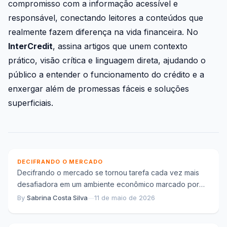
compromisso com a informação acessível e
responsável, conectando leitores a conteúdos que
realmente fazem diferença na vida financeira. No
InterCredit
, assina artigos que unem contexto
prático, visão crítica e linguagem direta, ajudando o
público a entender o funcionamento do crédito e a
enxergar além de promessas fáceis e soluções
superficiais.
Decifrando o mercado e os fatores estruturais por
trás das oscilações econômicas recentes
DECIFRANDO O MERCADO
Decifrando o mercado se tornou tarefa cada vez mais
desafiadora em um ambiente econômico marcado por
Conexões corporativas e a reorganização
oscilações frequentes, fluxos de informação
By
Sabrina Costa Silva
—
11 de maio de 2026
estratégica das empresas em economias
acelerados...
interdependentes