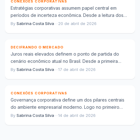
CONEXÕES CORPORATIVAS
Estratégias corporativas assumem papel central em
períodos de incerteza econômica. Desde a leitura dos
indicadores até a definição de prioridades internas,
By
Sabrina Costa Silva
—
20 de abril de 2026
Juros reais elevados e o crédito no Brasil: como o
empresas...
cenário impacta consumo e empresas
DECIFRANDO O MERCADO
Juros reais elevados definem o ponto de partida do
cenário econômico atual no Brasil. Desde a primeira
leitura dos indicadores, fica claro...
By
Sabrina Costa Silva
—
17 de abril de 2026
Governança corporativa e transparência: como
empresas constroem credibilidade no mercado
CONEXÕES CORPORATIVAS
Governança corporativa define um dos pilares centrais
do ambiente empresarial moderno. Logo no primeiro
contato com relatórios, comunicados e práticas
By
Sabrina Costa Silva
—
14 de abril de 2026
institucionais, fica...