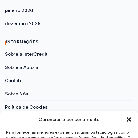
janeiro 2026
dezembro 2025
INFORMAÇÕES
Sobre a InterCredit
Sobre a Autora
Contato
Sobre Nós
Política de Cookies
Gerenciar o consentimento
Política de Privacidade
Para fornecer as melhores experiências, usamos tecnologias como
Termos e Condições
cookies para armazenar e/ou acessar informações do dispositivo. O