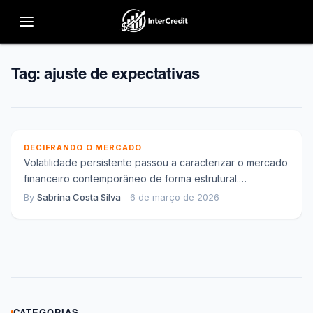
Tag:
ajuste de expectativas
Volatilidade persistente e ajuste de expectativas no
mercado financeiro contemporâneo
DECIFRANDO O MERCADO
Volatilidade persistente passou a caracterizar o mercado
financeiro contemporâneo de forma estrutural.
Diferentemente de períodos anteriores, nos quais
By
Sabrina Costa Silva
—
6 de março de 2026
oscilações eram associadas a...