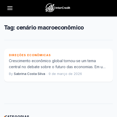
Tag:
cenário macroeconômico
Reconfiguração das economias globais e os
novos caminhos do crescimento econômico
DIREÇÕES ECONÔMICAS
Crescimento econômico global tornou-se um tema
central no debate sobre o futuro das economias. Em um
cenário marcado por mudanças estruturais, choques...
By
Sabrina Costa Silva
—
9 de março de 2026