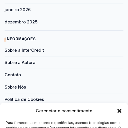
janeiro 2026
dezembro 2025
INFORMAÇÕES
Sobre a InterCredit
Sobre a Autora
Contato
Sobre Nós
Política de Cookies
Gerenciar o consentimento
Política de Privacidade
Para fornecer as melhores experiências, usamos tecnologias como
Termos e Condições
cookies para armazenar e/ou acessar informações do dispositivo. O