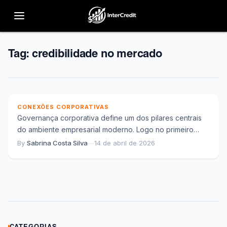
Tag:
credibilidade no mercado
Governança corporativa e transparência: como
empresas constroem credibilidade no mercado
CONEXÕES CORPORATIVAS
Governança corporativa define um dos pilares centrais
do ambiente empresarial moderno. Logo no primeiro
contato com relatórios, comunicados e práticas
By
Sabrina Costa Silva
—
14 de abril de 2026
institucionais, fica...