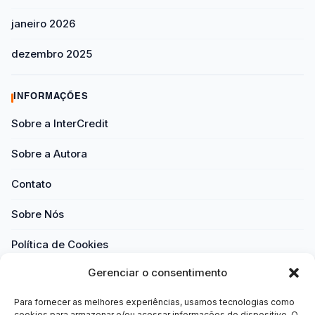
janeiro 2026
dezembro 2025
INFORMAÇÕES
Sobre a InterCredit
Sobre a Autora
Contato
Sobre Nós
Política de Cookies
Gerenciar o consentimento
Política de Privacidade
Para fornecer as melhores experiências, usamos tecnologias como
Termos e Condições
cookies para armazenar e/ou acessar informações do dispositivo. O