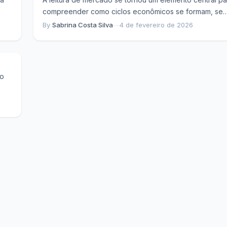
compreender como ciclos econômicos se formam, se
to e
intensificam e se ajustam ao...
By
Sabrina Costa Silva
—
4 de fevereiro de 2026
do