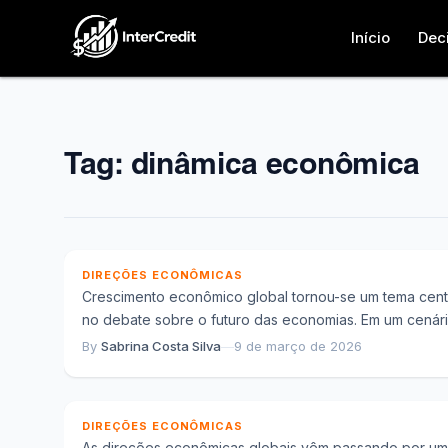
Início
Dec
Tag:
dinâmica econômica
Reconfiguração das economias globais e o
novos caminhos do crescimento econômic
DIREÇÕES ECONÔMICAS
Crescimento econômico global tornou-se um tema cent
no debate sobre o futuro das economias. Em um cenár
marcado por mudanças estruturais, choques...
By
Sabrina Costa Silva
—
9 de março de 2026
Novas direções econômicas e a redefinição
das estratégias de crescimento global
DIREÇÕES ECONÔMICAS
As direções econômicas globais vêm passando por u