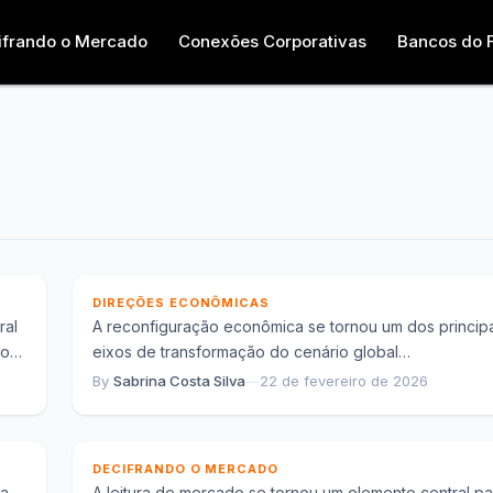
ifrando o Mercado
Conexões Corporativas
Bancos do 
s
Reconfiguração econômica global e os nov
o
caminhos de crescimento sustentável
DIREÇÕES ECONÔMICAS
ral
A reconfiguração econômica se tornou um dos principa
io
eixos de transformação do cenário global
contemporâneo. Diferentemente de ajustes pontuais
By
Sabrina Costa Silva
—
22 de fevereiro de 2026
Leitura de mercado e como expectativas
observados em outros...
coletivas moldam ciclos econômicos
DECIFRANDO O MERCADO
ma
A leitura de mercado se tornou um elemento central pa