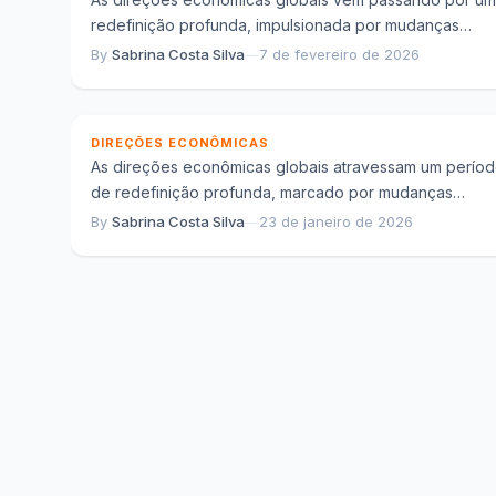
redefinição profunda, impulsionada por mudanças
Direções econômicas e os vetores que
estruturais que afetam produção, consumo, investimen
By
Sabrina Costa Silva
—
7 de fevereiro de 2026
redefinem o crescimento global
organização institucional....
contemporâneo
DIREÇÕES ECONÔMICAS
As direções econômicas globais atravessam um perío
de redefinição profunda, marcado por mudanças
estruturais que afetam a forma como o crescimento é...
By
Sabrina Costa Silva
—
23 de janeiro de 2026