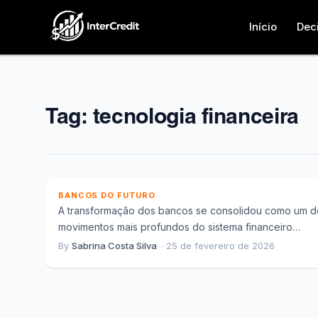
Início
Dec
Tag:
tecnologia financeira
A transformação dos bancos e a reconstru
do sistema financeiro na era digital
BANCOS DO FUTURO
A transformação dos bancos se consolidou como um d
movimentos mais profundos do sistema financeiro
contemporâneo. Diferentemente de mudanças pontuai
By
Sabrina Costa Silva
—
25 de fevereiro de 2026
observadas em...