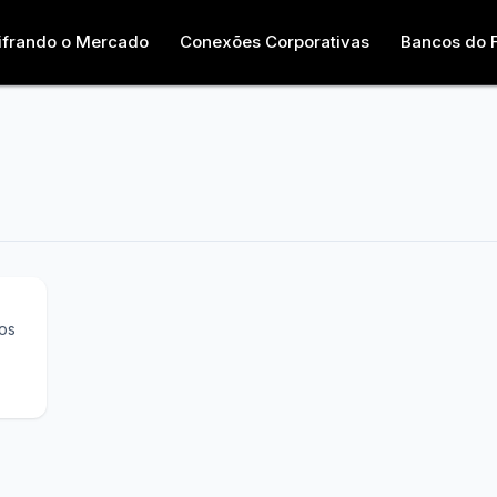
ifrando o Mercado
Conexões Corporativas
Bancos do 
ção
os
s