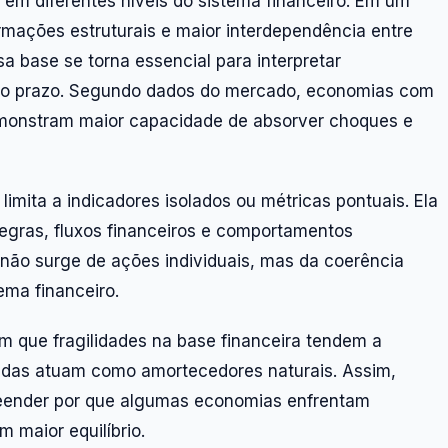
em diferentes níveis do sistema financeiro. Em um
ormações estruturais e maior interdependência entre
 base se torna essencial para interpretar
o prazo. Segundo dados do mercado, economias com
monstram maior capacidade de absorver choques e
limita a indicadores isolados ou métricas pontuais. Ela
 regras, fluxos financeiros e comportamentos
 não surge de ações individuais, mas da coerência
ema financeiro.
 que fragilidades na base financeira tendem a
ólidas atuam como amortecedores naturais. Assim,
reender por que algumas economias enfrentam
m maior equilíbrio.