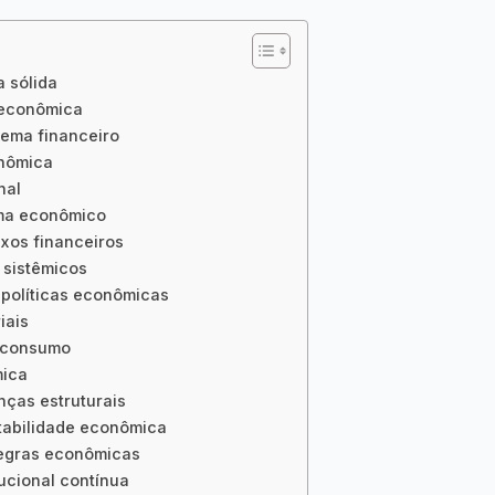
a sólida
oeconômica
tema financeiro
onômica
nal
ema econômico
uxos financeiros
 sistêmicos
 políticas econômicas
iais
o consumo
mica
nças estruturais
stabilidade econômica
regras econômicas
tucional contínua